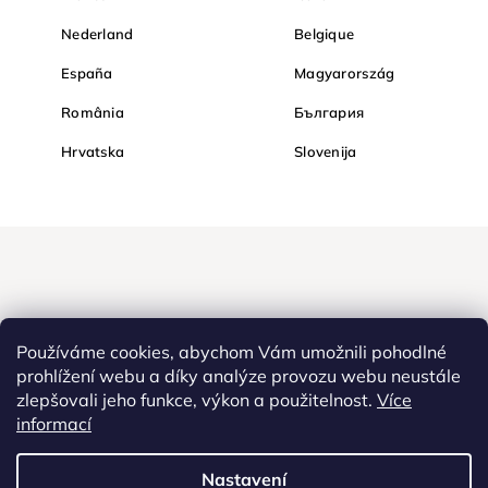
Nederland
Belgique
España
Magyarország
România
България
Hrvatska
Slovenija
Používáme cookies, abychom Vám umožnili pohodlné
prohlížení webu a díky analýze provozu webu neustále
zlepšovali jeho funkce, výkon a použitelnost.
Více
Nakupujte na Diamondi bezpečně a bez obav. Díky HTTPS
informací
protokolu jsou Vaše citlivá data v naprostém bezpečí, veškeré
informace mezi prohlížečem a serverem se přenášejí v zašifrované
Nastavení
podobě.