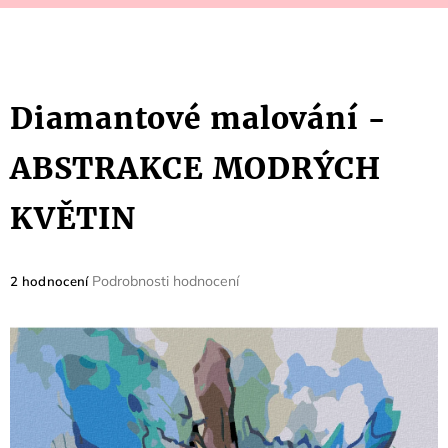
Diamantové malování -
ABSTRAKCE MODRÝCH
KVĚTIN
Průměrné
Podrobnosti hodnocení
2 hodnocení
hodnocení
produktu
je
5,0
z
5
hvězdiček.