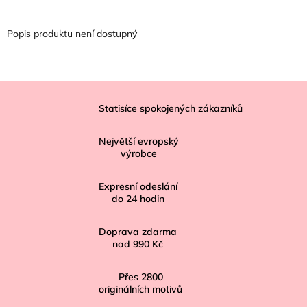
Popis produktu není dostupný
Z
á
Statisíce spokojených zákazníků
p
Největší evropský
a
výrobce
t
í
Expresní odeslání
do
24
hodin
Doprava zdarma
nad
990 Kč
Přes
2800
originálních motivů