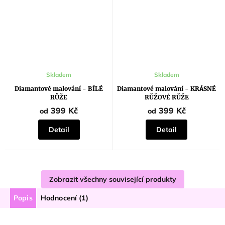
Průměrné
Skladem
Skladem
hodnocení
produktu
Diamantové malování - BÍLÉ
Diamantové malování - KRÁSNÉ
je
RŮŽE
RŮŽOVÉ RŮŽE
5,0
z
399 Kč
399 Kč
od
od
5
hvězdiček.
Detail
Detail
Zobrazit všechny související produkty
Popis
Hodnocení (1)