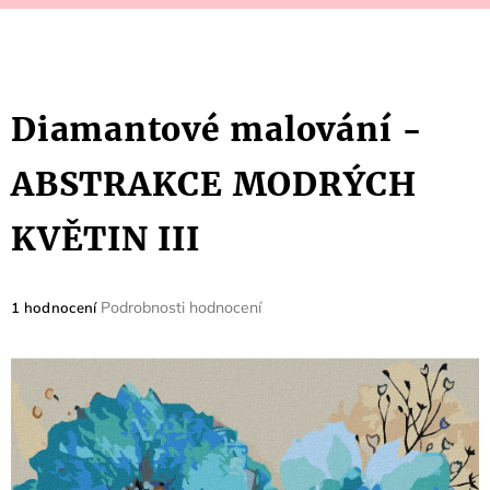
Diamantové malování -
ABSTRAKCE MODRÝCH
KVĚTIN III
Průměrné
Podrobnosti hodnocení
1 hodnocení
hodnocení
produktu
je
5,0
z
5
hvězdiček.