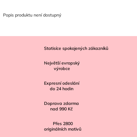
Popis produktu není dostupný
Z
á
Statisíce spokojených zákazníků
p
Největší evropský
a
výrobce
t
í
Expresní odeslání
do
24
hodin
Doprava zdarma
nad
990 Kč
Přes
2800
originálních motivů