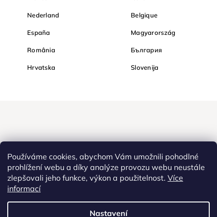
Nederland
Belgique
España
Magyarország
România
България
Hrvatska
Slovenija
Používáme cookies, abychom Vám umožnili pohodlné
prohlížení webu a díky analýze provozu webu neustále
zlepšovali jeho funkce, výkon a použitelnost.
Více
Nakupujte na Diamondi bezpečně a bez obav. Díky HTTPS
informací
protokolu jsou Vaše citlivá data v naprostém bezpečí, veškeré
informace mezi prohlížečem a serverem se přenášejí v zašifrované
Nastavení
podobě.