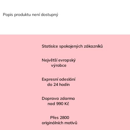
Popis produktu není dostupný
Z
á
Statisíce spokojených zákazníků
p
Největší evropský
a
výrobce
t
í
Expresní odeslání
do
24
hodin
Doprava zdarma
nad
990 Kč
Přes
2800
originálních motivů