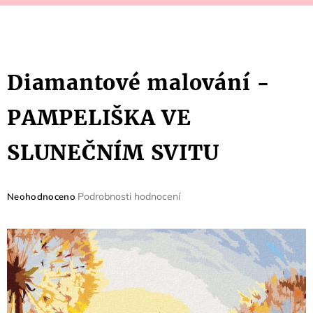
Diamantové malování -
PAMPELIŠKA VE
SLUNEČNÍM SVITU
Průměrné
Podrobnosti hodnocení
Neohodnoceno
hodnocení
produktu
je
0,0
z
5
hvězdiček.