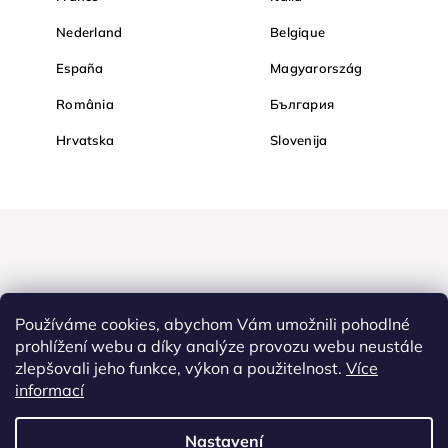
Nederland
Belgique
España
Magyarország
România
България
Hrvatska
Slovenija
Používáme cookies, abychom Vám umožnili pohodlné
prohlížení webu a díky analýze provozu webu neustále
zlepšovali jeho funkce, výkon a použitelnost.
Více
Nakupujte na Diamondi bezpečně a bez obav. Díky HTTPS
informací
protokolu jsou Vaše citlivá data v naprostém bezpečí, veškeré
informace mezi prohlížečem a serverem se přenášejí v zašifrované
Nastavení
podobě.