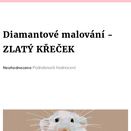
Diamantové malování -
ZLATÝ KŘEČEK
Průměrné
Podrobnosti hodnocení
Neohodnoceno
hodnocení
produktu
je
0,0
z
5
hvězdiček.