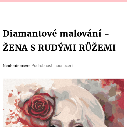
Diamantové malování -
ŽENA S RUDÝMI RŮŽEMI
Průměrné
Podrobnosti hodnocení
Neohodnoceno
hodnocení
produktu
je
0,0
z
5
hvězdiček.