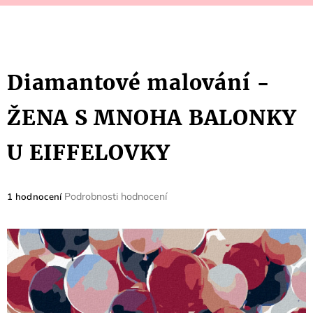
Diamantové malování -
ŽENA S MNOHA BALONKY
U EIFFELOVKY
Průměrné
Podrobnosti hodnocení
1 hodnocení
hodnocení
produktu
je
5,0
z
5
hvězdiček.