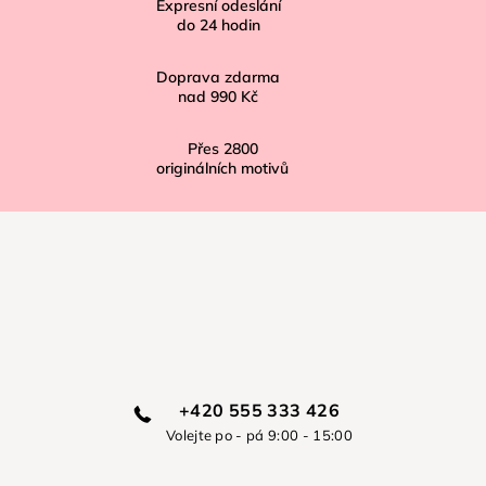
í
Expresní odeslání
do
24
hodin
Doprava zdarma
nad
990 Kč
Přes
2800
originálních motivů
+420 555 333 426
Volejte po - pá 9:00 - 15:00