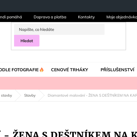
ndi pomáhá
Doprava a platba
Kontakty
Moje objednávk
Hledat
ODLE FOTOGRAFIE
CENOVÉ TRHÁKY
PŘÍSLUŠENSTVÍ
 stavby
Stavby
Diamantové malování - ŽENA S DEŠTNÍKEM NA K
í - ŽENA S DEŠTNÍKEM NA