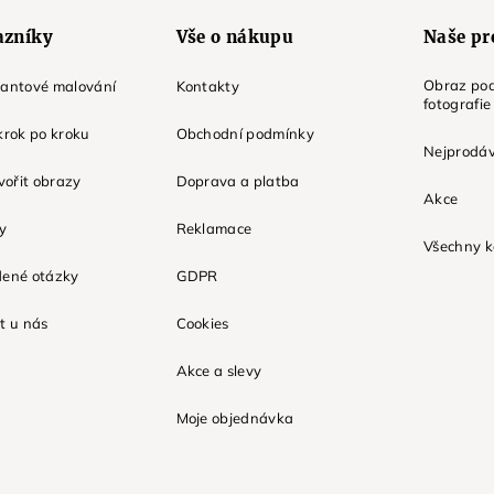
azníky
Vše o nákupu
Naše pr
Obraz pod
mantové malování
Kontakty
fotografie
krok po kroku
Obchodní podmínky
Nejprodáv
tvořit obrazy
Doprava a platba
Akce
ky
Reklamace
Všechny k
dené otázky
GDPR
t u nás
Cookies
Akce a slevy
Moje objednávka