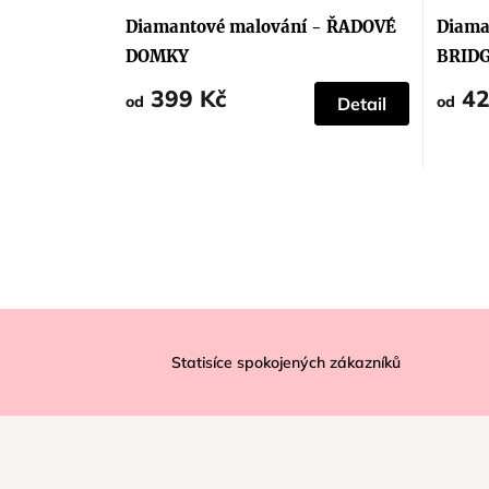
Diamantové malování - ŘADOVÉ
Diama
DOMKY
BRIDG
399 Kč
42
od
od
Detail
Z
á
Statisíce spokojených zákazníků
p
a
t
í