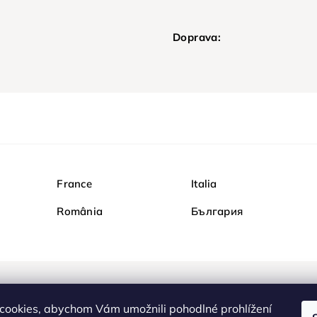
Doprava:
France
Italia
România
България
Nakupujte na Diamondi b
cookies, abychom Vám umožnili pohodlné prohlížení