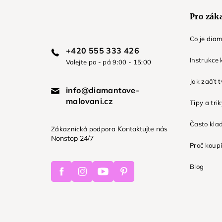
Pro zák
Co je dia
+420 555 333 426
Instrukce 
Volejte po - pá 9:00 - 15:00
Jak začít 
info@diamantove-
malovani.cz
Tipy a tri
Často kla
Kontaktujte nás
Zákaznická podpora
Nonstop 24/7
Proč koupi
Facebook
Instagram
Youtube
Pinterest
Blog