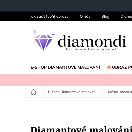
Přejít
na
obsah
Jak začít tvořit obrazy
O nás
Blog
Diamo
E-SHOP DIAMANTOVÉ MALOVÁNÍ
OBRAZ P
Domů
E-shop Diamantové malování
Města, místa a
Diamantové malován