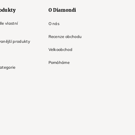
odukty
O Diamondi
le vlastní
O nás
Recenze obchodu
anější produkty
Velkoobchod
Pomáháme
ategorie