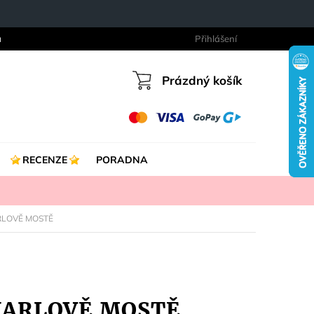
a
Přihlášení
Prázdný košík
Nákupní
košík
RECENZE
PORADNA
ARLOVĚ MOSTĚ
 KARLOVĚ MOSTĚ