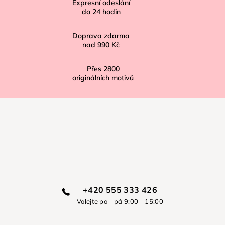
í
Expresní odeslání
do
24
hodin
Doprava zdarma
nad
990 Kč
Přes
2800
originálních motivů
+420 555 333 426
Volejte po - pá 9:00 - 15:00