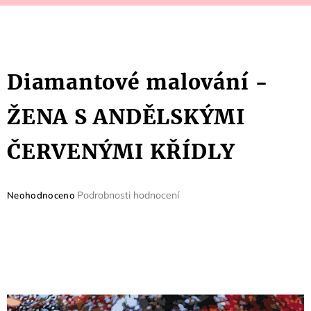
Diamantové malování -
ŽENA S ANDĚLSKÝMI
ČERVENÝMI KŘÍDLY
Průměrné
Podrobnosti hodnocení
Neohodnoceno
hodnocení
produktu
je
0,0
z
5
hvězdiček.