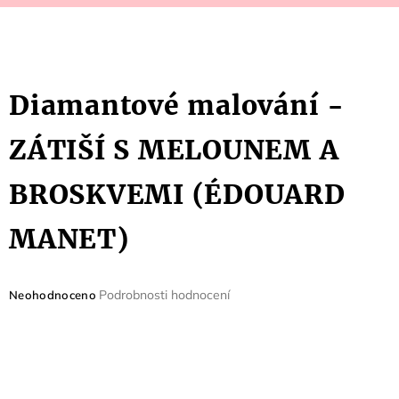
Diamantové malování -
ZÁTIŠÍ S MELOUNEM A
BROSKVEMI (ÉDOUARD
MANET)
Průměrné
Podrobnosti hodnocení
Neohodnoceno
hodnocení
produktu
je
0,0
z
5