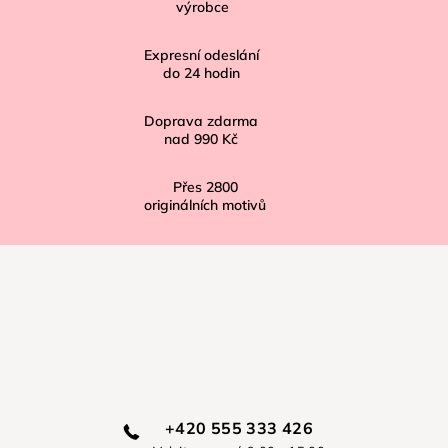
výrobce
t
í
Expresní odeslání
do
24
hodin
Doprava zdarma
nad
990 Kč
Přes
2800
originálních motivů
+420 555 333 426