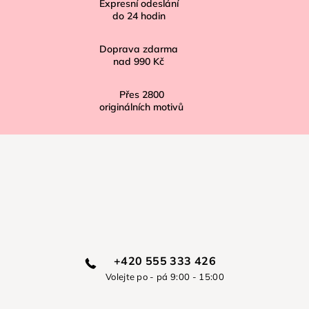
í
Expresní odeslání
do
24
hodin
Doprava zdarma
nad
990 Kč
Přes
2800
originálních motivů
+420 555 333 426
Volejte po - pá 9:00 - 15:00