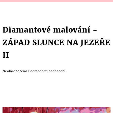
Diamantové malování -
ZÁPAD SLUNCE NA JEZEŘE
II
Průměrné
Podrobnosti hodnocení
Neohodnoceno
hodnocení
produktu
je
0,0
z
5
hvězdiček.