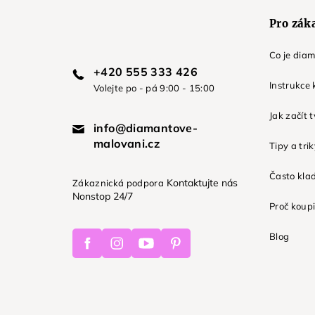
Pro zák
Co je dia
+420 555 333 426
Instrukce 
Volejte po - pá 9:00 - 15:00
Jak začít 
info@diamantove-
malovani.cz
Tipy a tri
Často kla
Kontaktujte nás
Zákaznická podpora
Nonstop 24/7
Proč koupi
Facebook
Instagram
Youtube
Pinterest
Blog