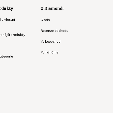
odukty
O Diamondi
le vlastní
O nás
Recenze obchodu
anější produkty
Velkoobchod
Pomáháme
ategorie