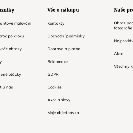
azníky
Vše o nákupu
Naše pr
Obraz pod
mantové malování
Kontakty
fotografie
krok po kroku
Obchodní podmínky
Nejprodáv
tvořit obrazy
Doprava a platba
Akce
ky
Reklamace
Všechny k
dené otázky
GDPR
t u nás
Cookies
Akce a slevy
Moje objednávka