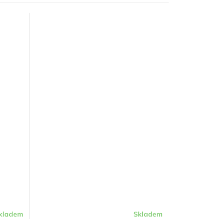
kladem
Skladem
Průměrné