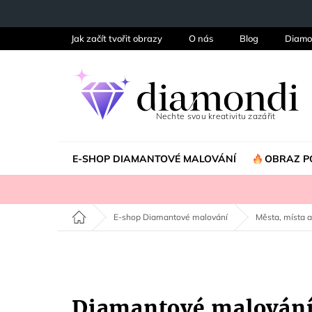
Přejít
na
obsah
Jak začít tvořit obrazy
O nás
Blog
Diamo
E-SHOP DIAMANTOVÉ MALOVÁNÍ
OBRAZ P
Domů
E-shop Diamantové malování
Města, místa a
Diamantové malován