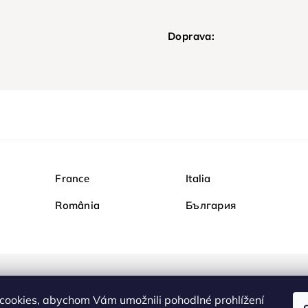
Doprava:
France
Italia
România
България
Nakupujte na Diamondi b
cookies, abychom Vám umožnili pohodlné prohlížení