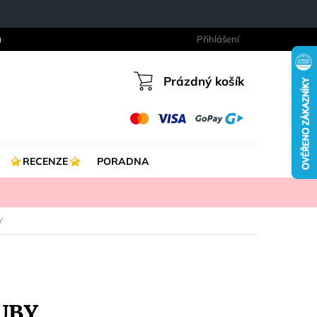
a
Přihlášení
Prázdný košík
Nákupní
košík
RECENZE
PORADNA
Y
UBY