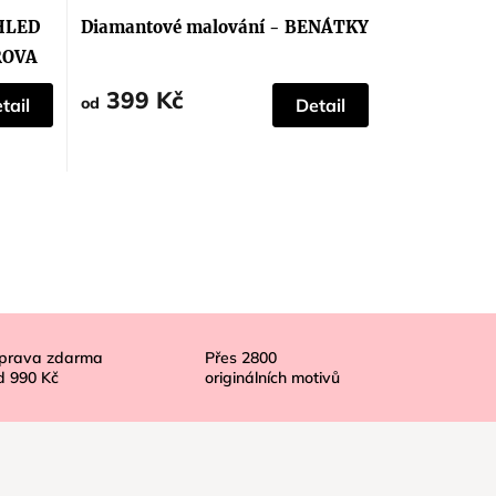
hodnocení
produktu
ÝHLED
Diamantové malování - BENÁTKY
je
5,0
ROVA
z
5
399 Kč
hvězdiček.
od
tail
Detail
prava zdarma
Přes
2800
d
990 Kč
originálních motivů