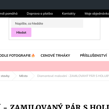
ndi pomáhá
Doprava a platba
Kontakty
Moje objednávk
Hledat
ODLE FOTOGRAFIE
CENOVÉ TRHÁKY
PŘÍSLUŠENSTVÍ
 stavby
Města
Diamantové malování - ZAMILOVANÝ PÁR S HOLUB
í - ZAMILOVANÝ PÁR S HOL