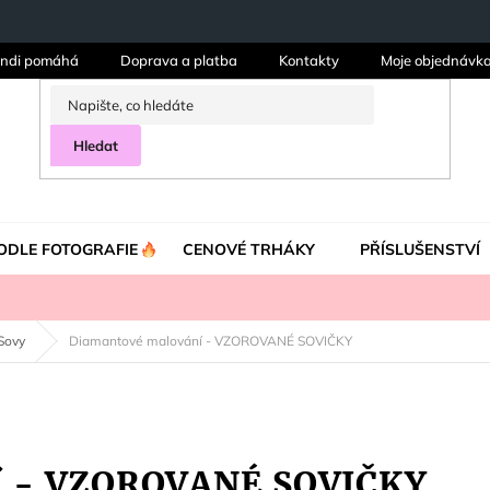
ndi pomáhá
Doprava a platba
Kontakty
Moje objednávk
Hledat
ODLE FOTOGRAFIE
CENOVÉ TRHÁKY
PŘÍSLUŠENSTVÍ
Sovy
Diamantové malování - VZOROVANÉ SOVIČKY
í - VZOROVANÉ SOVIČKY