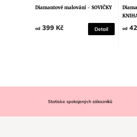
hodnocení
produktu
Diamantové malování - SOVIČKY
Diama
je
5,0
KNIH
z
5
399 Kč
42
hvězdiček.
od
od
Detail
Z
á
Statisíce spokojených zákazníků
p
a
t
í