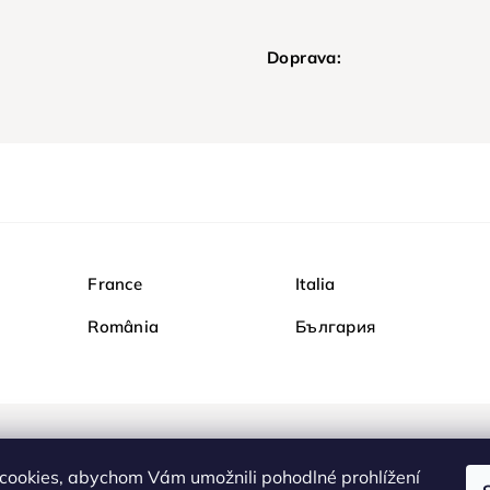
Doprava:
France
Italia
România
България
Nakupujte na Diamondi b
cookies, abychom Vám umožnili pohodlné prohlížení