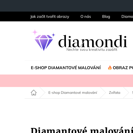
Přejít
na
obsah
Jak začít tvořit obrazy
O nás
Blog
Diamo
E-SHOP DIAMANTOVÉ MALOVÁNÍ
OBRAZ P
Domů
E-shop Diamantové malování
Zvířata
Diamantové malován