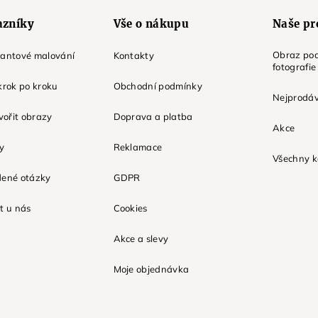
azníky
Vše o nákupu
Naše pr
Obraz pod
mantové malování
Kontakty
fotografie
krok po kroku
Obchodní podmínky
Nejprodáv
tvořit obrazy
Doprava a platba
Akce
ky
Reklamace
Všechny k
dené otázky
GDPR
t u nás
Cookies
Akce a slevy
Moje objednávka