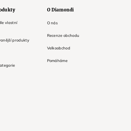
odukty
O Diamondi
le vlastní
O nás
Recenze obchodu
anější produkty
Velkoobchod
Pomáháme
ategorie