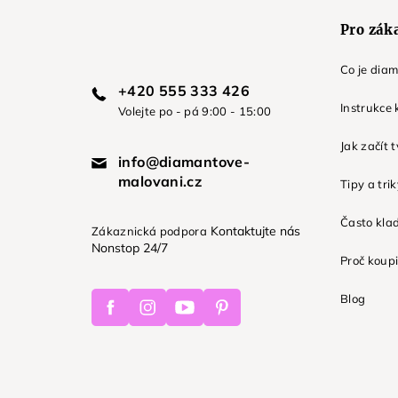
Pro zák
Co je dia
+420 555 333 426
Instrukce 
Volejte po - pá 9:00 - 15:00
Jak začít 
info@diamantove-
malovani.cz
Tipy a tri
Často kla
Kontaktujte nás
Zákaznická podpora
Nonstop 24/7
Proč koupi
Facebook
Instagram
Youtube
Pinterest
Blog