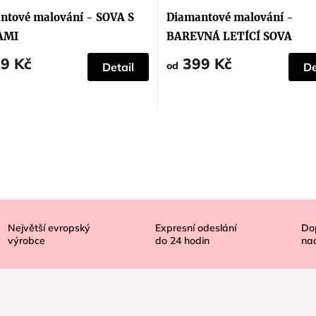
hodnocení
produktu
ntové malování - SOVA S
Diamantové malování -
je
5,0
AMI
BAREVNÁ LETÍCÍ SOVA
z
5
9 Kč
399 Kč
hvězdiček.
od
Detail
De
Největší evropský
Expresní odeslání
Do
výrobce
do
24
hodin
na