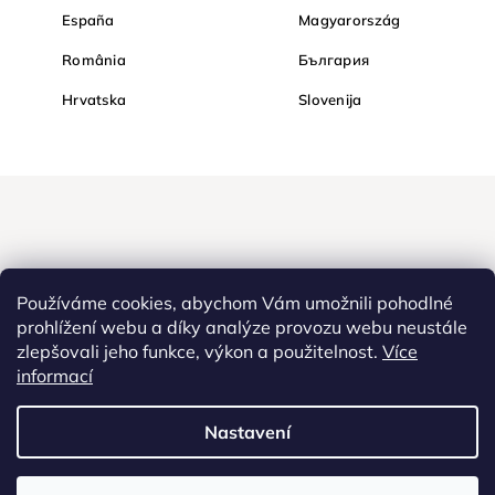
España
Magyarország
România
България
Hrvatska
Slovenija
Používáme cookies, abychom Vám umožnili pohodlné
prohlížení webu a díky analýze provozu webu neustále
zlepšovali jeho funkce, výkon a použitelnost.
Více
Nakupujte na Diamondi bezpečně a bez obav. Díky HTTPS
informací
protokolu jsou Vaše citlivá data v naprostém bezpečí, veškeré
informace mezi prohlížečem a serverem se přenášejí v zašifrované
Nastavení
podobě.