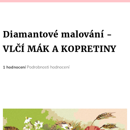
Diamantové malování -
VLČÍ MÁK A KOPRETINY
Průměrné
Podrobnosti hodnocení
1 hodnocení
hodnocení
produktu
je
5,0
z
5
hvězdiček.