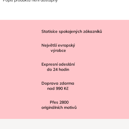
Z
á
Statisíce spokojených zákazníků
p
Největší evropský
a
výrobce
t
í
Expresní odeslání
do
24
hodin
Doprava zdarma
nad
990 Kč
Přes
2800
originálních motivů