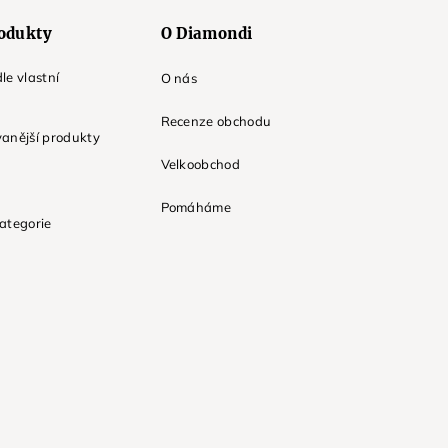
odukty
O Diamondi
le vlastní
O nás
Recenze obchodu
anější produkty
Velkoobchod
Pomáháme
ategorie