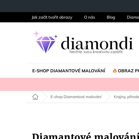
Přejít
na
obsah
Jak začít tvořit obrazy
O nás
Blog
Diamo
E-SHOP DIAMANTOVÉ MALOVÁNÍ
OBRAZ P
Domů
E-shop Diamantové malování
Krajiny, příroda
Diamantové malován