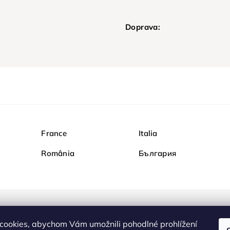
Doprava:
France
Italia
România
България
Nakupujte na Diamondi b
cookies, abychom Vám umožnili pohodlné prohlížení