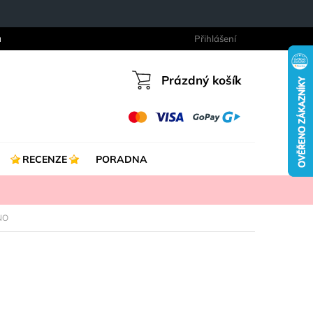
a
Přihlášení
Prázdný košík
Nákupní
košík
RECENZE
PORADNA
NO