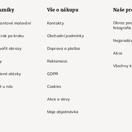
azníky
Vše o nákupu
Naše pr
Obraz pod
mantové malování
Kontakty
fotografie
krok po kroku
Obchodní podmínky
Nejprodáv
tvořit obrazy
Doprava a platba
Akce
ky
Reklamace
Všechny k
dené otázky
GDPR
t u nás
Cookies
Akce a slevy
Moje objednávka