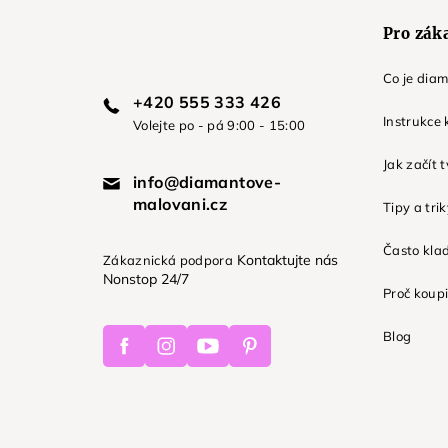
Pro zák
Co je dia
+420 555 333 426
Instrukce 
Volejte po - pá 9:00 - 15:00
Jak začít 
info@diamantove-
malovani.cz
Tipy a tri
Často kla
Kontaktujte nás
Zákaznická podpora
Nonstop 24/7
Proč koupi
Facebook
Instagram
Youtube
Pinterest
Blog