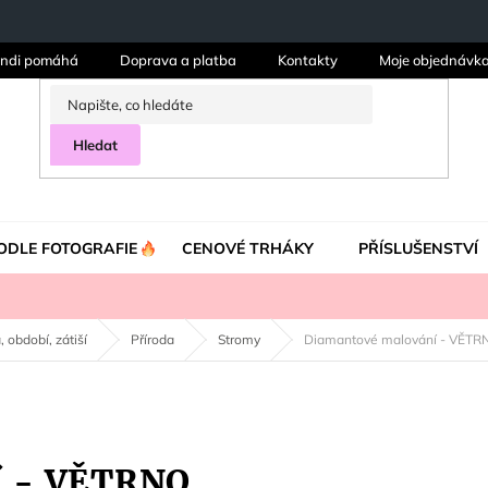
ndi pomáhá
Doprava a platba
Kontakty
Moje objednávk
Hledat
ODLE FOTOGRAFIE
CENOVÉ TRHÁKY
PŘÍSLUŠENSTVÍ
, období, zátiší
Příroda
Stromy
Diamantové malování - VĚTR
í - VĚTRNO