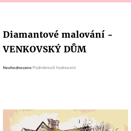
Diamantové malování -
VENKOVSKÝ DŮM
Průměrné
Podrobnosti hodnocení
Neohodnoceno
hodnocení
produktu
je
0,0
z
5
hvězdiček.