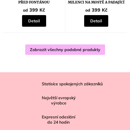
je
PŘED FONTÁNOU
MILENCI NA MOSTĚ A PADAJÍCÍ
5,0
SNÍH
z
399 Kč
399 Kč
od
od
5
hvězdiček.
Detail
Detail
Zobrazit všechny podobné produkty
Z
á
Statisíce spokojených zákazníků
p
Největší evropský
a
výrobce
t
í
Expresní odeslání
do
24
hodin