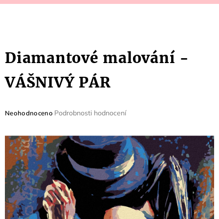
Diamantové malování -
VÁŠNIVÝ PÁR
Průměrné
Podrobnosti hodnocení
Neohodnoceno
hodnocení
produktu
je
0,0
z
5
hvězdiček.