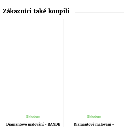
Průměrné
Skladem
Skladem
hodnocení
produktu
Diamantové malování - RANDE
Diamantové malování -