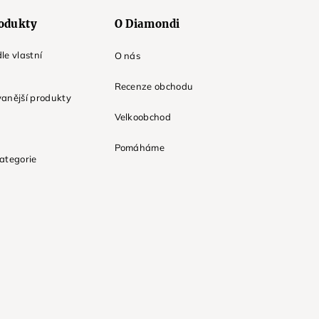
odukty
O Diamondi
le vlastní
O nás
Recenze obchodu
anější produkty
Velkoobchod
Pomáháme
ategorie