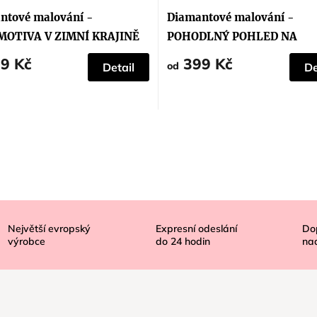
ntové malování -
Diamantové malování -
OTIVA V ZIMNÍ KRAJINĚ
POHODLNÝ POHLED NA
ZASNĚŽENÉ JEZERO
9 Kč
399 Kč
od
Detail
De
Největší evropský
Expresní odeslání
Do
výrobce
do
24
hodin
na