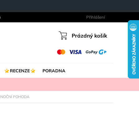
a
Přihlášení
Prázdný košík
Nákupní
košík
RECENZE
PORADNA
 VÁNOČNÍ POHODA