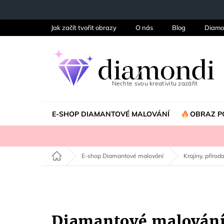
Přejít
na
obsah
Jak začít tvořit obrazy
O nás
Blog
Diamo
E-SHOP DIAMANTOVÉ MALOVÁNÍ
OBRAZ P
Domů
E-shop Diamantové malování
Krajiny, příroda
Diamantové malován