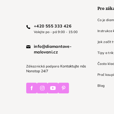
Pro zák
Co je dia
+420 555 333 426
Instrukce 
Volejte po - pá 9:00 - 15:00
Jak začít 
info@diamantove-
malovani.cz
Tipy a tri
Často kla
Kontaktujte nás
Zákaznická podpora
Nonstop 24/7
Proč koupi
Facebook
Instagram
Youtube
Pinterest
Blog