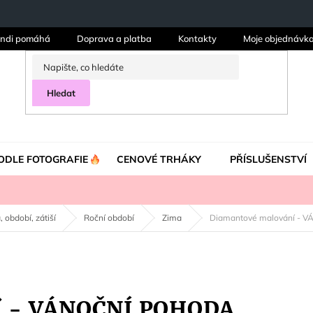
ndi pomáhá
Doprava a platba
Kontakty
Moje objednávk
Hledat
ODLE FOTOGRAFIE
CENOVÉ TRHÁKY
PŘÍSLUŠENSTVÍ
, období, zátiší
Roční období
Zima
Diamantové malování -
í - VÁNOČNÍ POHODA