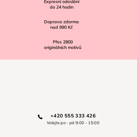
í
Expresní odeslání
do
24
hodin
Doprava zdarma
nad
990 Kč
Přes
2800
originálních motivů
+420 555 333 426
Volejte po - pá 9:00 - 15:00