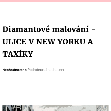
Diamantové malování -
ULICE V NEW YORKU A
TAXÍKY
Průměrné
Podrobnosti hodnocení
Neohodnoceno
hodnocení
produktu
je
0,0
z
5
hvězdiček.