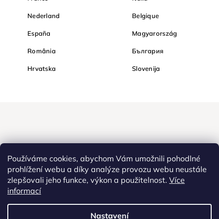
Nederland
Belgique
España
Magyarország
România
България
Hrvatska
Slovenija
Používáme cookies, abychom Vám umožnili pohodlné
prohlížení webu a díky analýze provozu webu neustále
zlepšovali jeho funkce, výkon a použitelnost.
Více
Nakupujte na Diamondi bezpečně a bez obav. Díky HTTPS
informací
protokolu jsou Vaše citlivá data v naprostém bezpečí, veškeré
informace mezi prohlížečem a serverem se přenášejí v zašifrované
Nastavení
podobě.