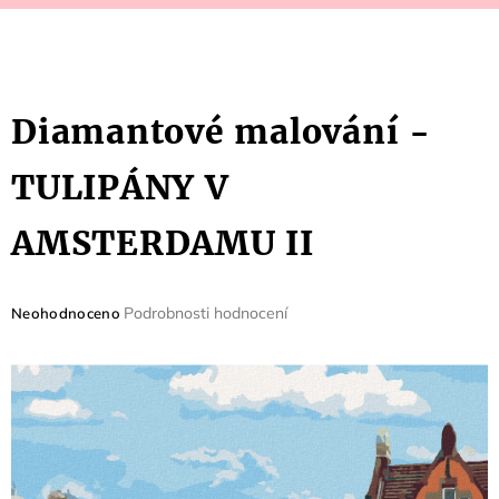
Diamantové malování -
TULIPÁNY V
AMSTERDAMU II
Průměrné
Podrobnosti hodnocení
Neohodnoceno
hodnocení
produktu
je
0,0
z
5
hvězdiček.