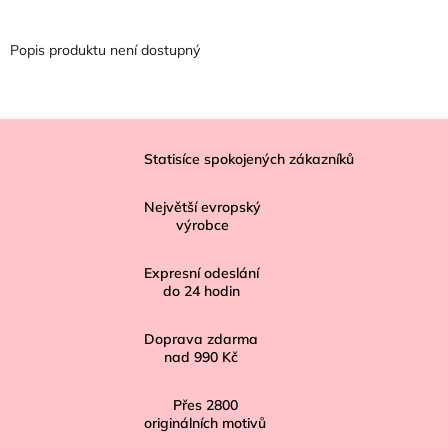
Popis produktu není dostupný
Z
á
Statisíce spokojených zákazníků
p
Největší evropský
a
výrobce
t
í
Expresní odeslání
do
24
hodin
Doprava zdarma
nad
990 Kč
Přes
2800
originálních motivů