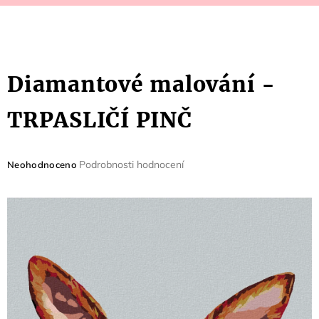
Diamantové malování -
TRPASLIČÍ PINČ
Průměrné
Podrobnosti hodnocení
Neohodnoceno
hodnocení
produktu
je
0,0
z
5
hvězdiček.