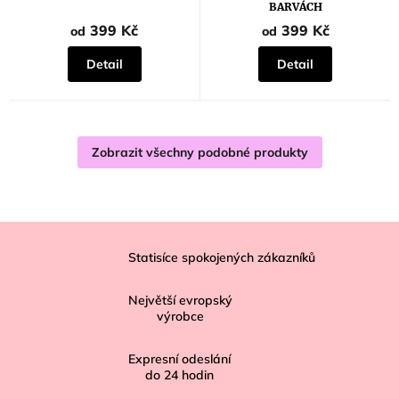
BARVÁCH
399 Kč
399 Kč
od
od
Detail
Detail
Zobrazit všechny podobné produkty
Z
á
Statisíce spokojených zákazníků
p
Největší evropský
a
výrobce
t
í
Expresní odeslání
do
24
hodin