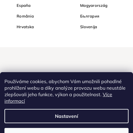
España
Magyarország
România
България
Hrvatska
Slovenija
Používáme cookies, abychom Vám umožnili pohodlné
prohlížení webu a díky analýze provozu webu neustále
zlepšovali jeho funkce, výkon a použitelnost.
Více
Nakupujte na Diamondi bezpečně a bez obav. Díky HTTPS
informací
protokolu jsou Vaše citlivá data v naprostém bezpečí, veškeré
informace mezi prohlížečem a serverem se přenášejí v zašifrované
Nastavení
podobě.