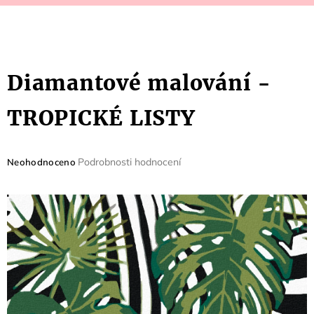
Diamantové malování -
TROPICKÉ LISTY
Průměrné
Podrobnosti hodnocení
Neohodnoceno
hodnocení
produktu
je
0,0
z
5
hvězdiček.