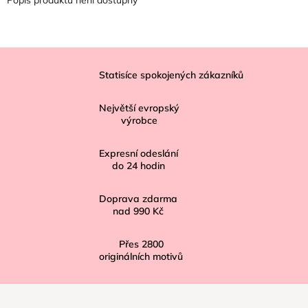
Z
á
Statisíce spokojených zákazníků
p
Největší evropský
a
výrobce
t
í
Expresní odeslání
do
24
hodin
Doprava zdarma
nad
990 Kč
Přes
2800
originálních motivů