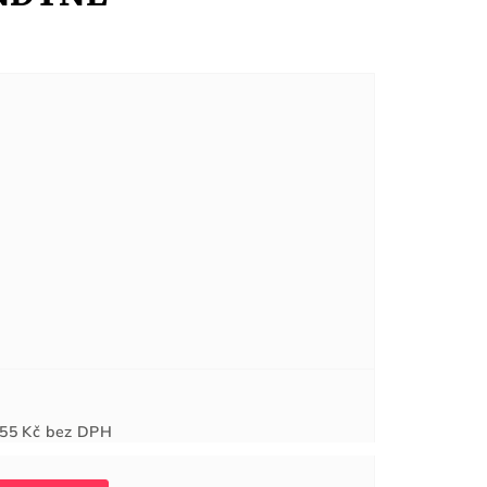
Měrná
55 Kč
bez DPH
cena: