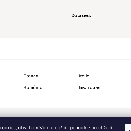
Doprava:
France
Italia
România
България
Nakupujte na Diamondi b
cookies, abychom Vám umožnili pohodlné prohlížení