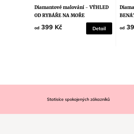
hodnoc
produk
Diamantové malování - VÝHLED
Diama
je
5,0
OD RYBÁŘE NA MOŘE
BENÁ
z
5
399 Kč
39
hvězdič
od
od
Detail
Z
á
Statisíce spokojených zákazníků
p
a
t
í