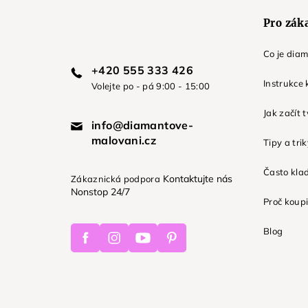
Pro zák
Co je dia
+420 555 333 426
Instrukce 
Volejte po - pá 9:00 - 15:00
Jak začít 
info@diamantove-
malovani.cz
Tipy a tri
Často kla
Kontaktujte nás
Zákaznická podpora
Nonstop 24/7
Proč koupi
Facebook
Instagram
Youtube
Pinterest
Blog