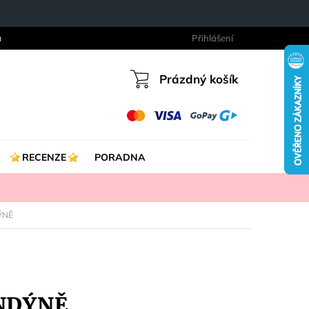
a
Přihlášení
Prázdný košík
Nákupní
košík
RECENZE
PORADNA
ÝNĚ
ONDÝNĚ