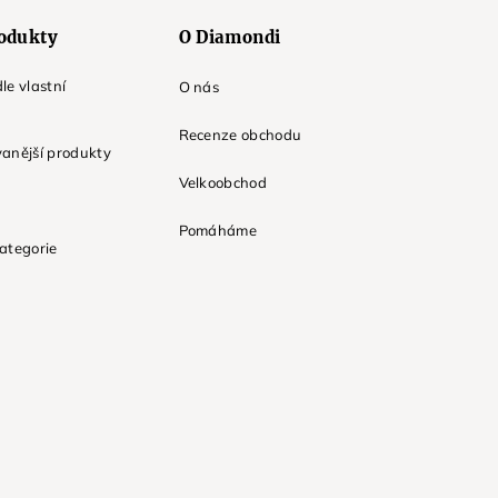
odukty
O Diamondi
le vlastní
O nás
Recenze obchodu
anější produkty
Velkoobchod
Pomáháme
ategorie