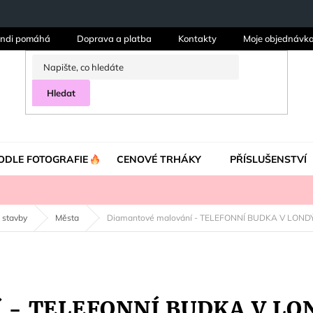
ndi pomáhá
Doprava a platba
Kontakty
Moje objednávk
Hledat
ODLE FOTOGRAFIE
CENOVÉ TRHÁKY
PŘÍSLUŠENSTVÍ
 stavby
Města
Diamantové malování - TELEFONNÍ BUDKA V LOND
í - TELEFONNÍ BUDKA V L