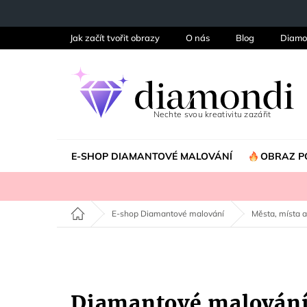
Přejít
na
obsah
Jak začít tvořit obrazy
O nás
Blog
Diamo
E-SHOP DIAMANTOVÉ MALOVÁNÍ
OBRAZ P
Domů
E-shop Diamantové malování
Města, místa a
Diamantové malován