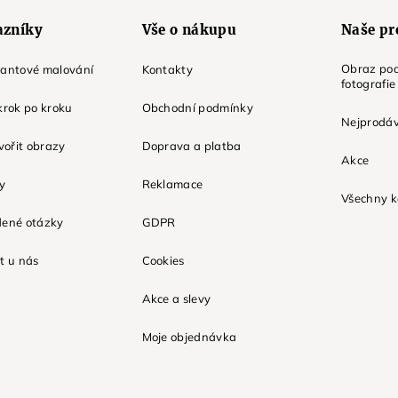
azníky
Vše o nákupu
Naše pr
Obraz pod
mantové malování
Kontakty
fotografie
krok po kroku
Obchodní podmínky
Nejprodáv
tvořit obrazy
Doprava a platba
Akce
ky
Reklamace
Všechny k
dené otázky
GDPR
t u nás
Cookies
Akce a slevy
Moje objednávka