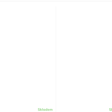
Skladem
S
né