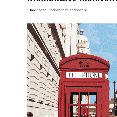
Průměrné
Podrobnosti hodnocení
1 hodnocení
hodnocení
produktu
je
5,0
z
5
hvězdiček.