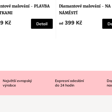
ení
tu
ntové malování - PLAVBA
Diamantové malování - NA
TKAMI
NÁMĚSTÍ
9 Kč
399 Kč
ek.
od
Detail
De
Největší evropský
Expresní odeslání
Do
výrobce
do
24
hodin
na