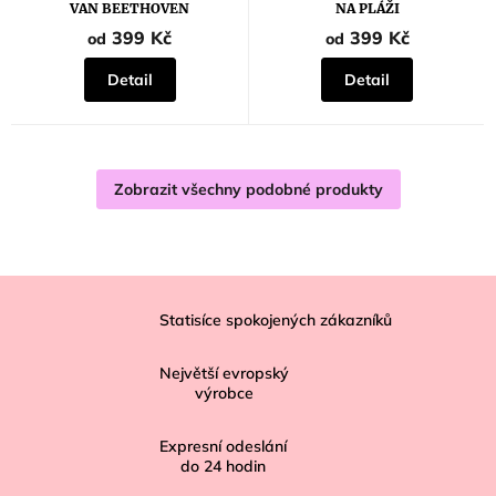
VAN BEETHOVEN
NA PLÁŽI
399 Kč
399 Kč
od
od
Detail
Detail
Zobrazit všechny podobné produkty
Z
á
Statisíce spokojených zákazníků
p
Největší evropský
a
výrobce
t
í
Expresní odeslání
do
24
hodin