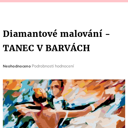
Diamantové malování -
TANEC V BARVÁCH
Průměrné
Podrobnosti hodnocení
Neohodnoceno
hodnocení
produktu
je
0,0
z
5
hvězdiček.