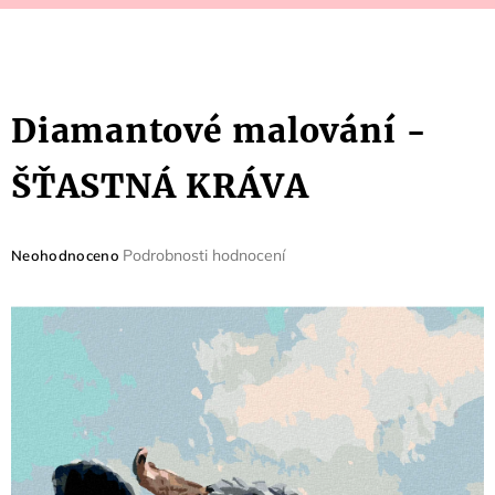
Diamantové malování -
ŠŤASTNÁ KRÁVA
Průměrné
Podrobnosti hodnocení
Neohodnoceno
hodnocení
produktu
je
0,0
z
5
hvězdiček.