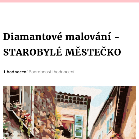
Diamantové malování -
STAROBYLÉ MĚSTEČKO
Průměrné
Podrobnosti hodnocení
1 hodnocení
hodnocení
produktu
je
5,0
z
5
hvězdiček.