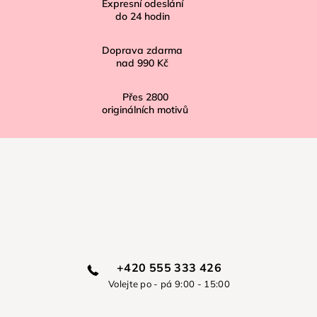
í
Expresní odeslání
do
24
hodin
Doprava zdarma
nad
990 Kč
Přes
2800
originálních motivů
+420 555 333 426
Volejte po - pá 9:00 - 15:00