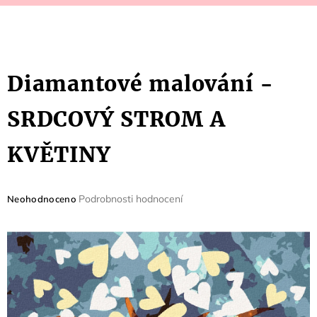
Diamantové malování -
SRDCOVÝ STROM A
KVĚTINY
Průměrné
Podrobnosti hodnocení
Neohodnoceno
hodnocení
produktu
je
0,0
z
5
hvězdiček.