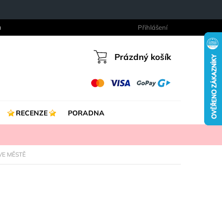
a
Přihlášení
Prázdný košík
Nákupní
košík
RECENZE
PORADNA
VE MĚSTĚ