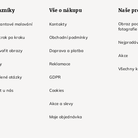
azníky
Vše o nákupu
Naše pr
Obraz pod
mantové malování
Kontakty
fotografie
krok po kroku
Obchodní podmínky
Nejprodáv
tvořit obrazy
Doprava a platba
Akce
ky
Reklamace
Všechny k
dené otázky
GDPR
t u nás
Cookies
Akce a slevy
Moje objednávka