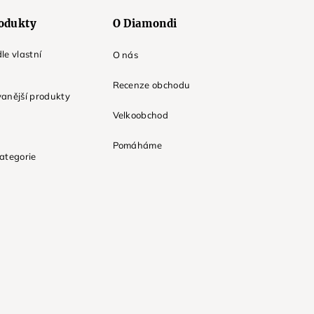
odukty
O Diamondi
le vlastní
O nás
Recenze obchodu
anější produkty
Velkoobchod
Pomáháme
ategorie