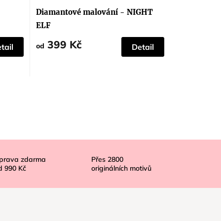
Diamantové malování - NIGHT
ELF
399 Kč
od
tail
Detail
prava zdarma
Přes
2800
d
990 Kč
originálních motivů