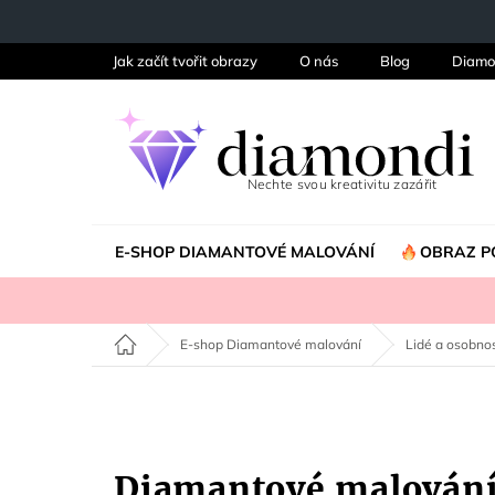
Přejít
na
obsah
Jak začít tvořit obrazy
O nás
Blog
Diamo
E-SHOP DIAMANTOVÉ MALOVÁNÍ
OBRAZ P
Domů
E-shop Diamantové malování
Lidé a osobnos
Diamantové malován