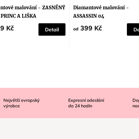
ntové malování - ZASNĚNÝ
Diamantové malování -
PRINC A LIŠKA
ASSASSIN 04
9 Kč
399 Kč
od
Detail
De
Největší evropský
Expresní odeslání
Do
výrobce
do
24
hodin
na