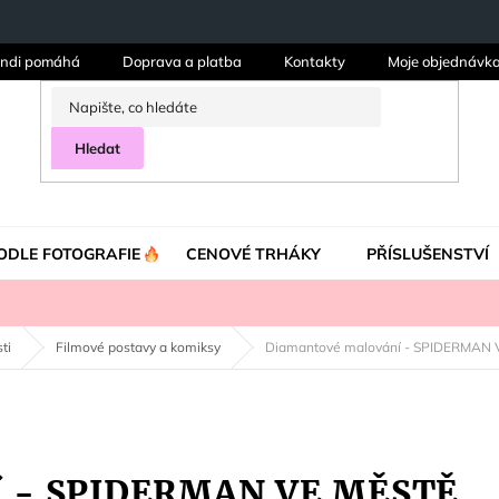
ndi pomáhá
Doprava a platba
Kontakty
Moje objednávk
Hledat
ODLE FOTOGRAFIE
CENOVÉ TRHÁKY
PŘÍSLUŠENSTVÍ
ti
Filmové postavy a komiksy
Diamantové malování - SPIDERMAN 
í - SPIDERMAN VE MĚSTĚ