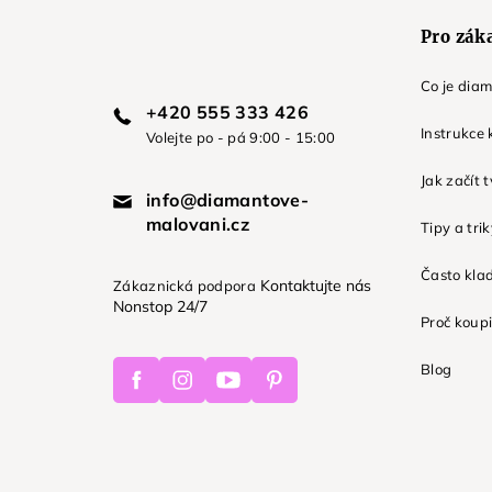
Pro zák
Co je dia
+420 555 333 426
Instrukce 
Volejte po - pá 9:00 - 15:00
Jak začít 
info@diamantove-
malovani.cz
Tipy a tri
Často kla
Kontaktujte nás
Zákaznická podpora
Nonstop 24/7
Proč koupi
Facebook
Instagram
Youtube
Pinterest
Blog