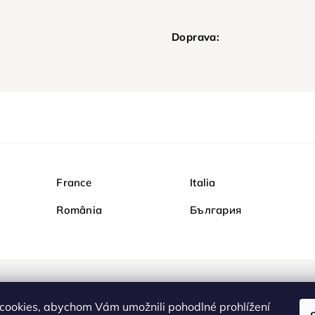
Doprava:
France
Italia
România
България
Nakupujte na Diamondi b
cookies, abychom Vám umožnili pohodlné prohlížení