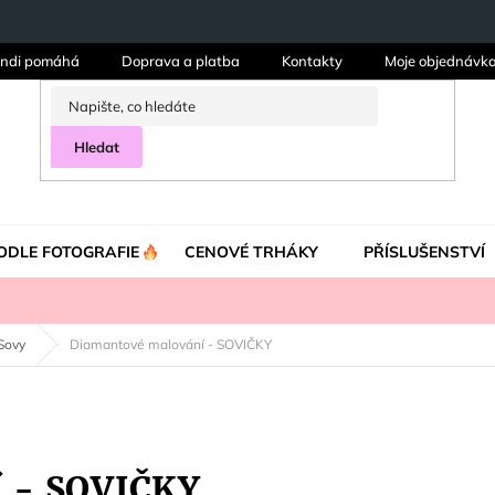
ndi pomáhá
Doprava a platba
Kontakty
Moje objednávk
Hledat
ODLE FOTOGRAFIE
CENOVÉ TRHÁKY
PŘÍSLUŠENSTVÍ
Sovy
Diamantové malování - SOVIČKY
í - SOVIČKY