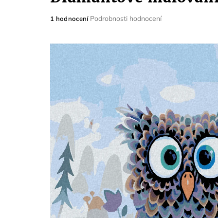
Průměrné
Podrobnosti hodnocení
1 hodnocení
hodnocení
produktu
je
5,0
z
5
hvězdiček.