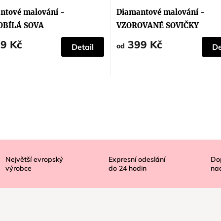
ntové malování -
Diamantové malování -
OBÍLÁ SOVA
VZOROVANÉ SOVIČKY
9 Kč
399 Kč
od
Detail
De
Největší evropský
Expresní odeslání
Do
výrobce
do
24
hodin
na