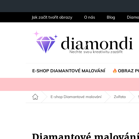
Přejít
na
obsah
Jak začít tvořit obrazy
O nás
Blog
Diamo
E-SHOP DIAMANTOVÉ MALOVÁNÍ
OBRAZ P
Domů
E-shop Diamantové malování
Zvířata
Diamantové malován