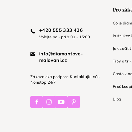
Pro zák
Co je dia
+420 555 333 426
Instrukce 
Volejte po - pá 9:00 - 15:00
Jak začít 
info@diamantove-
malovani.cz
Tipy a tri
Často kla
Kontaktujte nás
Zákaznická podpora
Nonstop 24/7
Proč koupi
Facebook
Instagram
Youtube
Pinterest
Blog