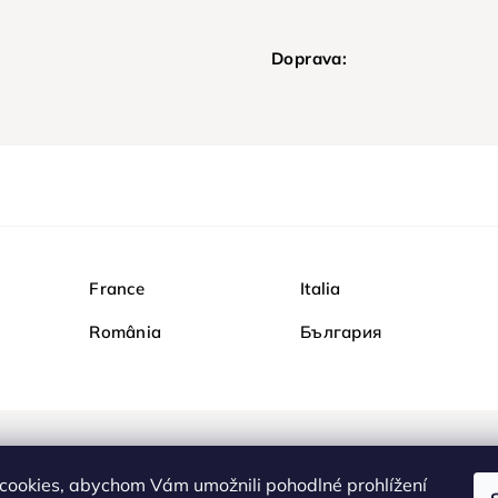
Doprava:
France
Italia
România
България
Nakupujte na Diamondi b
cookies, abychom Vám umožnili pohodlné prohlížení