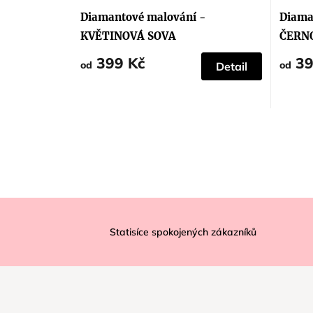
Diamantové malování -
Diama
KVĚTINOVÁ SOVA
ČERN
399 Kč
39
od
od
Detail
Z
á
Statisíce spokojených zákazníků
p
a
t
í