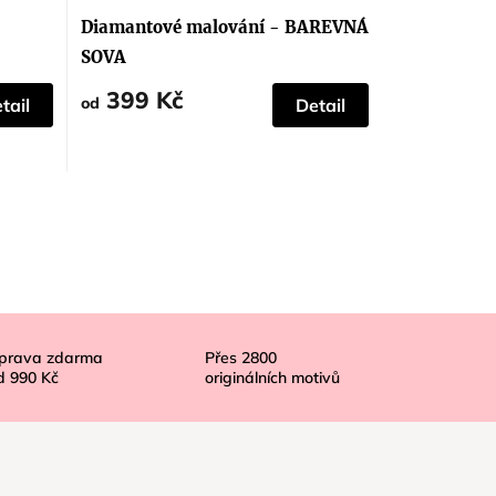
hodnocení
produktu
Diamantové malování - BAREVNÁ
je
5,0
SOVA
z
5
399 Kč
hvězdiček.
od
tail
Detail
prava zdarma
Přes
2800
d
990 Kč
originálních motivů