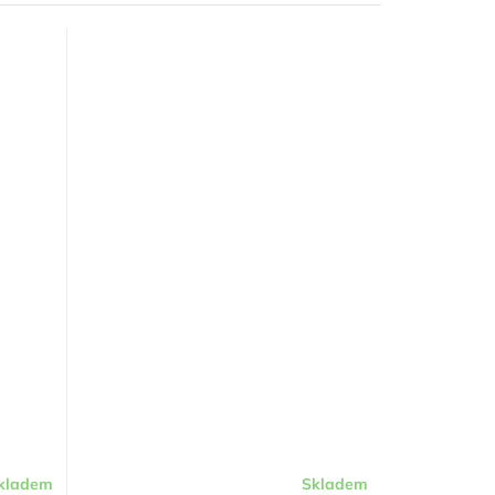
kladem
Skladem
Průměrné