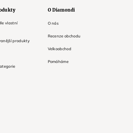
odukty
O Diamondi
le vlastní
O nás
Recenze obchodu
anější produkty
Velkoobchod
Pomáháme
ategorie