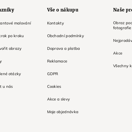
azníky
Vše o nákupu
Naše pr
Obraz pod
mantové malování
Kontakty
fotografie
krok po kroku
Obchodní podmínky
Nejprodáv
tvořit obrazy
Doprava a platba
Akce
ky
Reklamace
Všechny k
dené otázky
GDPR
t u nás
Cookies
Akce a slevy
Moje objednávka