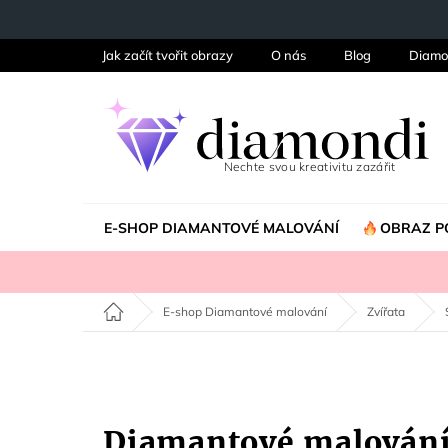
Přejít
na
obsah
Jak začít tvořit obrazy
O nás
Blog
Diamo
E-SHOP DIAMANTOVÉ MALOVÁNÍ
OBRAZ P
Domů
E-shop Diamantové malování
Zvířata
Diamantové malování