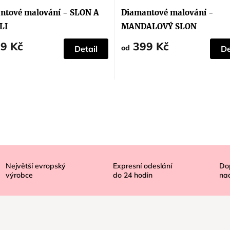
ntové malování - SLON A
Diamantové malování -
LI
MANDALOVÝ SLON
9 Kč
399 Kč
od
Detail
De
Největší evropský
Expresní odeslání
Do
výrobce
do
24
hodin
na