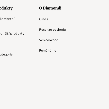
odukty
O Diamondi
le vlastní
O nás
Recenze obchodu
anější produkty
Velkoobchod
Pomáháme
ategorie