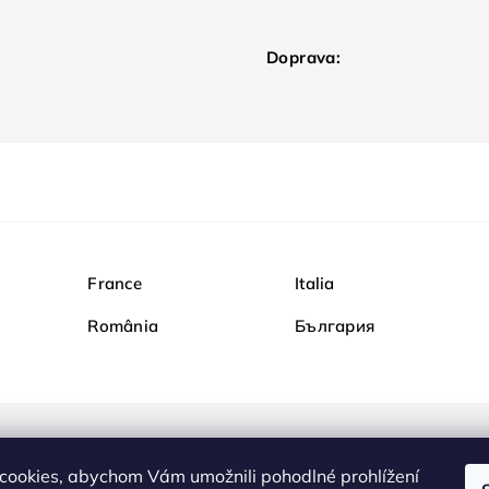
Doprava:
France
Italia
România
България
Nakupujte na Diamondi b
cookies, abychom Vám umožnili pohodlné prohlížení