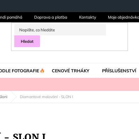
ndi pomáhá
Doprava a platba
Kontakty
Moje objednávk
Hledat
ODLE FOTOGRAFIE
CENOVÉ TRHÁKY
PŘÍSLUŠENSTVÍ
Sloni
Diamantové malování - SLON I
 - SLON I