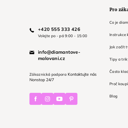
Pro zák
Co je dia
+420 555 333 426
Instrukce 
Volejte po - pá 9:00 - 15:00
Jak začít 
info@diamantove-
malovani.cz
Tipy a tri
Často kla
Kontaktujte nás
Zákaznická podpora
Nonstop 24/7
Proč koupi
Facebook
Instagram
Youtube
Pinterest
Blog