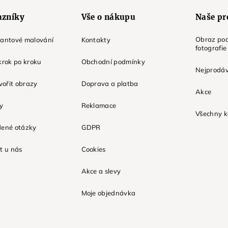
azníky
Vše o nákupu
Naše pr
Obraz pod
mantové malování
Kontakty
fotografie
krok po kroku
Obchodní podmínky
Nejprodáv
tvořit obrazy
Doprava a platba
Akce
ky
Reklamace
Všechny k
dené otázky
GDPR
t u nás
Cookies
Akce a slevy
Moje objednávka