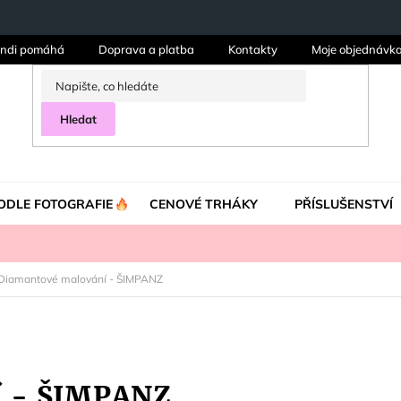
ndi pomáhá
Doprava a platba
Kontakty
Moje objednávk
Hledat
ODLE FOTOGRAFIE
CENOVÉ TRHÁKY
PŘÍSLUŠENSTVÍ
Diamantové malování - ŠIMPANZ
í - ŠIMPANZ