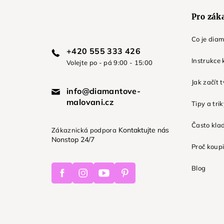
Pro zák
Co je dia
+420 555 333 426
Instrukce 
Volejte po - pá 9:00 - 15:00
Jak začít 
info@diamantove-
malovani.cz
Tipy a tri
Často kla
Kontaktujte nás
Zákaznická podpora
Nonstop 24/7
Proč koupi
Facebook
Instagram
Youtube
Pinterest
Blog