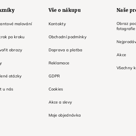
azníky
Vše o nákupu
Naše pr
Obraz pod
mantové malování
Kontakty
fotografie
krok po kroku
Obchodní podmínky
Nejprodáv
tvořit obrazy
Doprava a platba
Akce
ky
Reklamace
Všechny k
dené otázky
GDPR
t u nás
Cookies
Akce a slevy
Moje objednávka