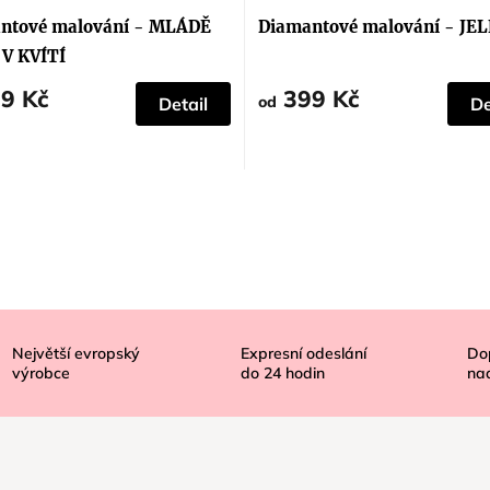
hodnocení
produktu
ntové malování - MLÁDĚ
Diamantové malování - JE
je
5,0
 V KVÍTÍ
z
5
9 Kč
399 Kč
hvězdiček.
od
Detail
De
Největší evropský
Expresní odeslání
Do
výrobce
do
24
hodin
na