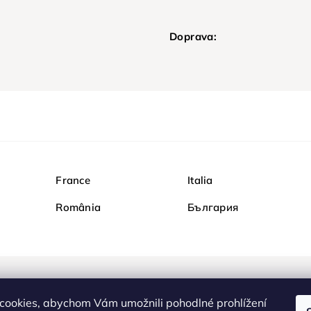
Doprava:
France
Italia
România
България
Nakupujte na Diamondi b
cookies, abychom Vám umožnili pohodlné prohlížení