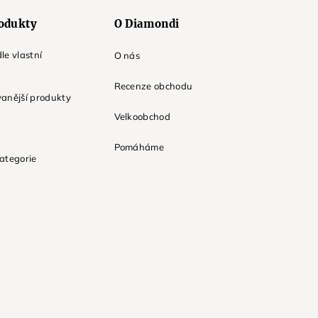
odukty
O Diamondi
le vlastní
O nás
Recenze obchodu
anější produkty
Velkoobchod
Pomáháme
ategorie