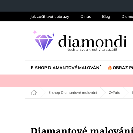
Přejít
na
obsah
Jak začít tvořit obrazy
O nás
Blog
Diamo
E-SHOP DIAMANTOVÉ MALOVÁNÍ
OBRAZ P
Domů
E-shop Diamantové malování
Zvířata
Diamantové malován