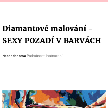
Diamantové malování -
SEXY POZADÍ V BARVÁCH
Průměrné
Podrobnosti hodnocení
Neohodnoceno
hodnocení
produktu
je
0,0
z
5
hvězdiček.