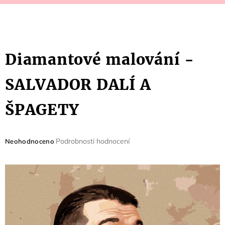
Diamantové malování -
SALVADOR DALÍ A
ŠPAGETY
Průměrné
Podrobnosti hodnocení
Neohodnoceno
hodnocení
produktu
je
0,0
z
5
hvězdiček.