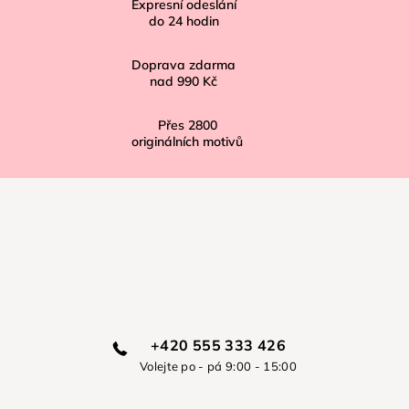
í
Expresní odeslání
do
24
hodin
Doprava zdarma
nad
990 Kč
Přes
2800
originálních motivů
+420 555 333 426
Volejte po - pá 9:00 - 15:00