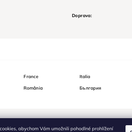
Doprava:
France
Italia
România
България
Nakupujte na Diamondi b
cookies, abychom Vám umožnili pohodlné prohlížení