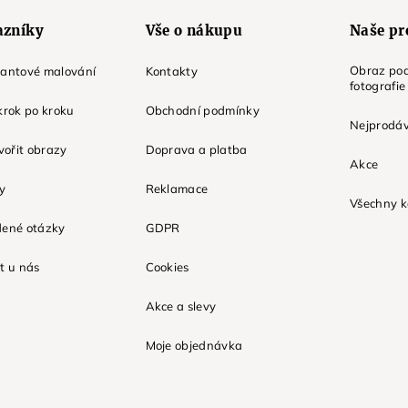
azníky
Vše o nákupu
Naše pr
Obraz pod
mantové malování
Kontakty
fotografie
krok po kroku
Obchodní podmínky
Nejprodáv
tvořit obrazy
Doprava a platba
Akce
ky
Reklamace
Všechny k
dené otázky
GDPR
t u nás
Cookies
Akce a slevy
Moje objednávka