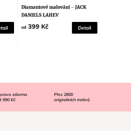
Diamantové malování - JACK
DANIELS LAHEV
399 Kč
od
tail
Detail
prava zdarma
Přes
2800
d
990 Kč
originálních motivů