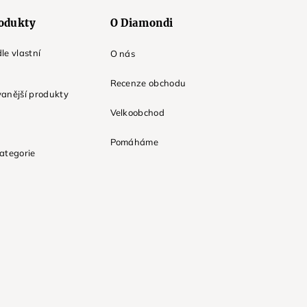
odukty
O Diamondi
le vlastní
O nás
Recenze obchodu
anější produkty
Velkoobchod
Pomáháme
ategorie