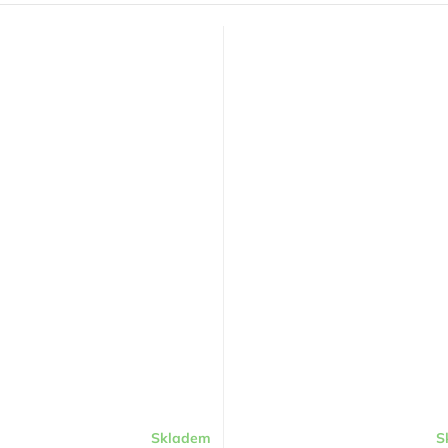
Skladem
S
né