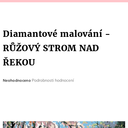
Diamantové malování -
RŮŽOVÝ STROM NAD
ŘEKOU
Průměrné
Podrobnosti hodnocení
Neohodnoceno
hodnocení
produktu
je
0,0
z
5
hvězdiček.