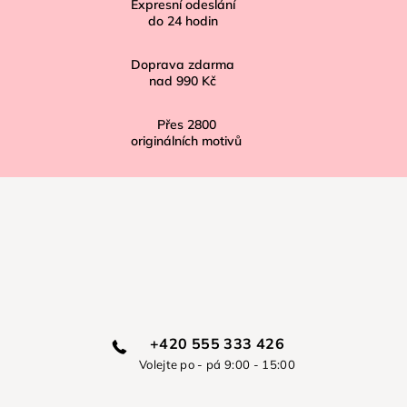
í
Expresní odeslání
do
24
hodin
Doprava zdarma
nad
990 Kč
Přes
2800
originálních motivů
+420 555 333 426
Volejte po - pá 9:00 - 15:00