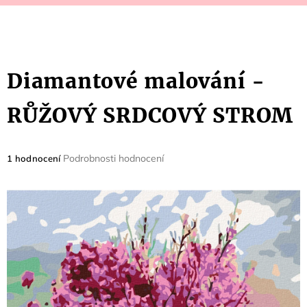
Diamantové malování -
RŮŽOVÝ SRDCOVÝ STROM
Průměrné
Podrobnosti hodnocení
1 hodnocení
hodnocení
produktu
je
5,0
z
5
hvězdiček.