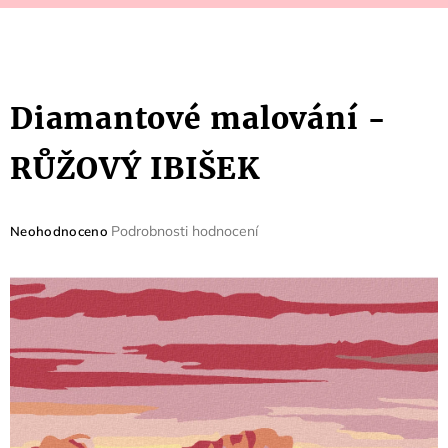
Diamantové malování -
RŮŽOVÝ IBIŠEK
Průměrné
Podrobnosti hodnocení
Neohodnoceno
hodnocení
produktu
je
0,0
z
5
hvězdiček.