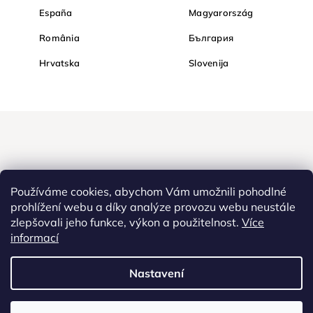
España
Magyarország
România
България
Hrvatska
Slovenija
Používáme cookies, abychom Vám umožnili pohodlné
prohlížení webu a díky analýze provozu webu neustále
zlepšovali jeho funkce, výkon a použitelnost.
Více
Nakupujte na Diamondi bezpečně a bez obav. Díky HTTPS
informací
protokolu jsou Vaše citlivá data v naprostém bezpečí, veškeré
informace mezi prohlížečem a serverem se přenášejí v zašifrované
Nastavení
podobě.