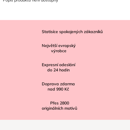
Z
á
Statisíce spokojených zákazníků
p
Největší evropský
a
výrobce
t
í
Expresní odeslání
do
24
hodin
Doprava zdarma
nad
990 Kč
Přes
2800
originálních motivů