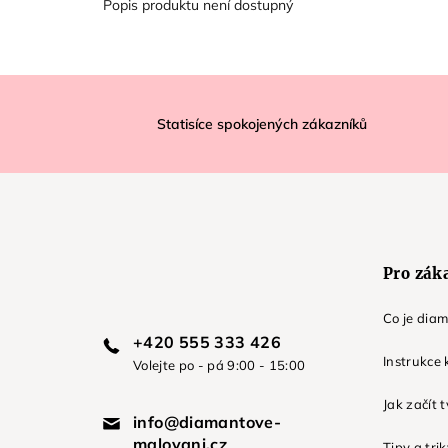
Popis produktu není dostupný
Z
á
Statisíce spokojených zákazníků
p
a
t
í
Pro zák
Co je dia
+420 555 333 426
Instrukce 
Volejte po - pá 9:00 - 15:00
Jak začít 
info@diamantove-
malovani.cz
Tipy a tri