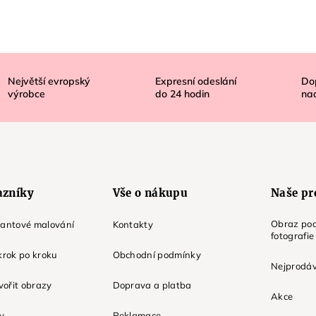
Největší evropský
Expresní odeslání
Do
výrobce
do
24
hodin
na
azníky
Vše o nákupu
Naše pr
Obraz pod
mantové malování
Kontakty
fotografie
krok po kroku
Obchodní podmínky
Nejprodáv
tvořit obrazy
Doprava a platba
Akce
ky
Reklamace