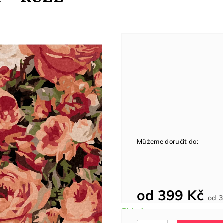
Můžeme doručit do:
od
399 Kč
od
3