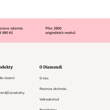
prava zdarma
Přes
2800
d
990 Kč
originálních motivů
odukty
O Diamondi
le vlastní
O nás
Recenze obchodu
anější produkty
Velkoobchod
Pomáháme