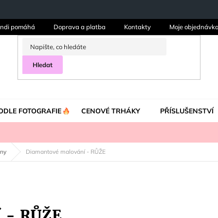
ndi pomáhá
Doprava a platba
Kontakty
Moje objednávk
Hledat
ODLE FOTOGRAFIE
CENOVÉ TRHÁKY
PŘÍSLUŠENSTVÍ
iny
Diamantové malování - RŮŽE
í - RŮŽE