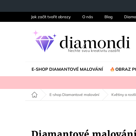
Přejít
na
obsah
Jak začít tvořit obrazy
O nás
Blog
Diamo
E-SHOP DIAMANTOVÉ MALOVÁNÍ
OBRAZ P
Domů
E-shop Diamantové malování
Květiny a rostl
Diamantové malován