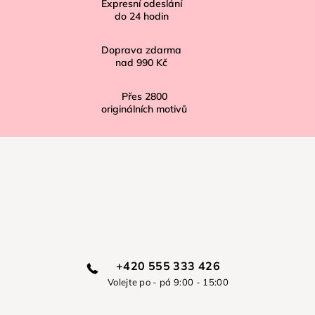
í
Expresní odeslání
do
24
hodin
Doprava zdarma
nad
990 Kč
Přes
2800
originálních motivů
+420 555 333 426
Volejte po - pá 9:00 - 15:00