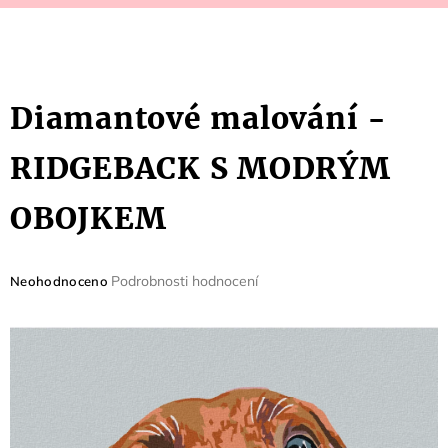
Diamantové malování -
RIDGEBACK S MODRÝM
OBOJKEM
Průměrné
Podrobnosti hodnocení
Neohodnoceno
hodnocení
produktu
je
0,0
z
5
hvězdiček.