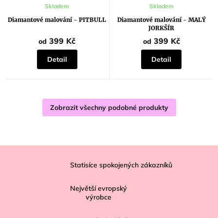
Skladem
Skladem
Diamantové malování - PITBULL
Diamantové malování - MALÝ
JORKŠÍR
399 Kč
399 Kč
od
od
Detail
Detail
Zobrazit všechny podobné produkty
Z
á
Statisíce spokojených zákazníků
p
Největší evropský
a
výrobce
t