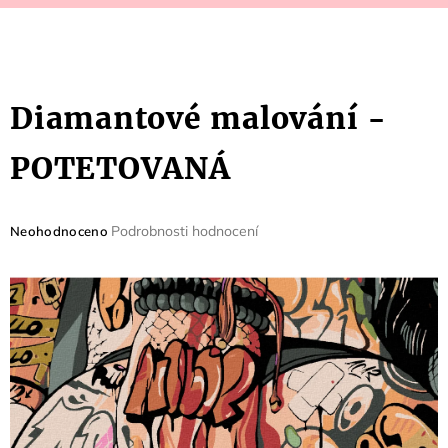
Diamantové malování -
POTETOVANÁ
Průměrné
Podrobnosti hodnocení
Neohodnoceno
hodnocení
produktu
je
0,0
z
5
hvězdiček.