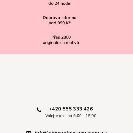
do
24
hodin
Doprava zdarma
nad
990 Kč
Přes
2800
originálních motivů
+420 555 333 426
Volejte po - pá 9:00 - 15:00
info@diamantove-malovani.cz