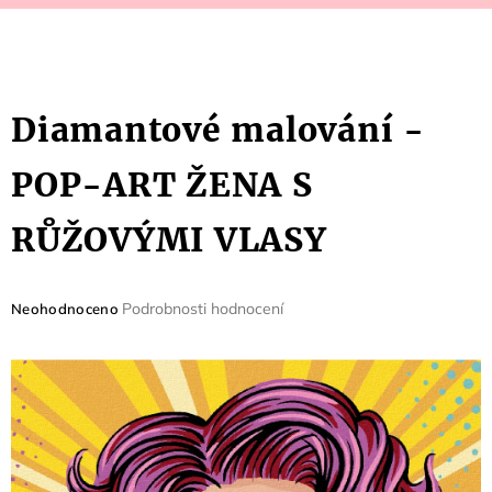
Diamantové malování -
POP-ART ŽENA S
RŮŽOVÝMI VLASY
Průměrné
Podrobnosti hodnocení
Neohodnoceno
hodnocení
produktu
je
0,0
z
5
hvězdiček.