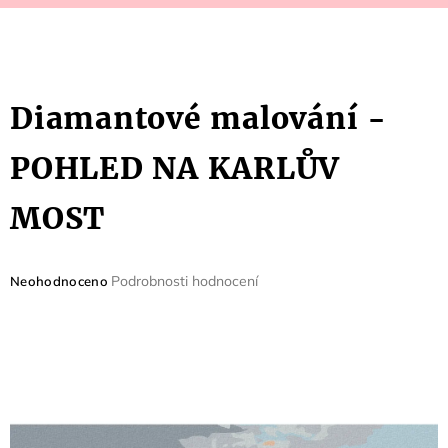
Diamantové malování -
POHLED NA KARLŮV
MOST
Průměrné
Podrobnosti hodnocení
Neohodnoceno
hodnocení
produktu
je
0,0
z
5
hvězdiček.