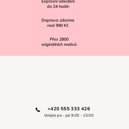
í
Expresní odeslání
do
24
hodin
Doprava zdarma
nad
990 Kč
Přes
2800
originálních motivů
+420 555 333 426
Volejte po - pá 9:00 - 15:00