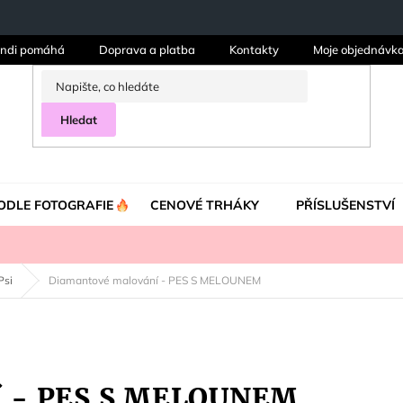
ndi pomáhá
Doprava a platba
Kontakty
Moje objednávk
Hledat
ODLE FOTOGRAFIE
CENOVÉ TRHÁKY
PŘÍSLUŠENSTVÍ
Psi
Diamantové malování - PES S MELOUNEM
í - PES S MELOUNEM