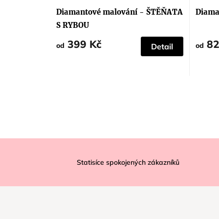
Diamantové malování - ŠTĚŇATA
Diama
S RYBOU
399 Kč
82
od
od
Detail
Z
á
Statisíce spokojených zákazníků
p
a
t
í