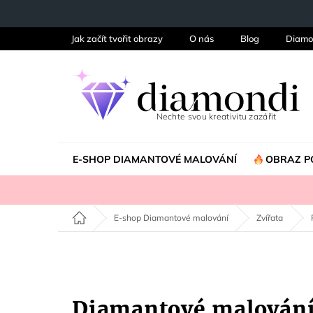
Přejít
na
obsah
Jak začít tvořit obrazy
O nás
Blog
Diamo
E-SHOP DIAMANTOVÉ MALOVÁNÍ
OBRAZ P
Domů
E-shop Diamantové malování
Zvířata
Diamantové malován