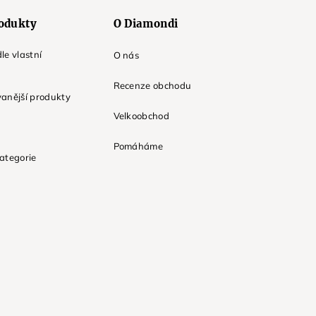
odukty
O Diamondi
le vlastní
O nás
Recenze obchodu
anější produkty
Velkoobchod
Pomáháme
ategorie