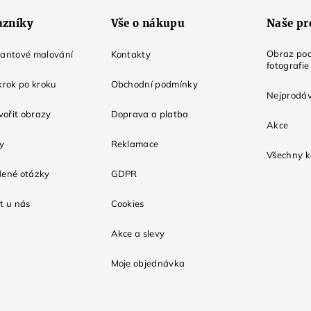
azníky
Vše o nákupu
Naše pr
Obraz pod
mantové malování
Kontakty
fotografie
krok po kroku
Obchodní podmínky
Nejprodáv
tvořit obrazy
Doprava a platba
Akce
ky
Reklamace
Všechny k
dené otázky
GDPR
t u nás
Cookies
Akce a slevy
Moje objednávka