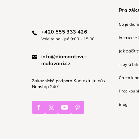
Pro zák
Co je dia
+420 555 333 426
Instrukce 
Volejte po - pá 9:00 - 15:00
Jak začít 
info@diamantove-
malovani.cz
Tipy a tri
Často kla
Kontaktujte nás
Zákaznická podpora
Nonstop 24/7
Proč koupi
Facebook
Instagram
Youtube
Pinterest
Blog