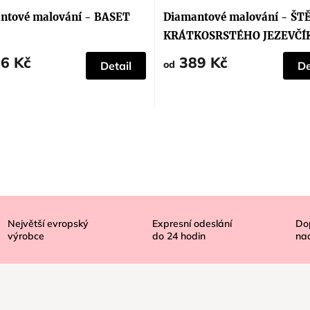
hodnocení
produktu
ntové malování - BASET
Diamantové malování - ŠT
je
5,0
KRÁTKOSRSTÉHO JEZEVČÍ
z
5
6 Kč
389 Kč
hvězdiček.
od
Detail
De
Největší evropský
Expresní odeslání
Do
výrobce
do
24
hodin
na