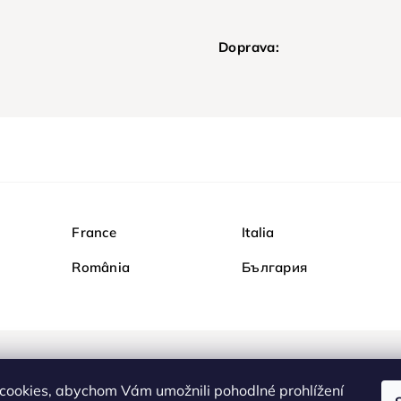
Doprava:
France
Italia
România
България
Nakupujte na Diamondi b
cookies, abychom Vám umožnili pohodlné prohlížení