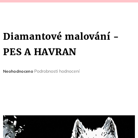
Diamantové malování -
PES A HAVRAN
Průměrné
Podrobnosti hodnocení
Neohodnoceno
hodnocení
produktu
je
0,0
z
5
hvězdiček.