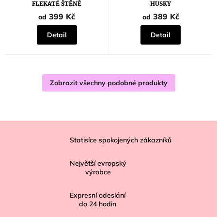
je
FLEKATÉ ŠTĚNĚ
HUSKY
5,0
z
399 Kč
389 Kč
od
od
5
hvězdiček.
Detail
Detail
Zobrazit všechny podobné produkty
Z
á
Statisíce spokojených zákazníků
p
Největší evropský
a
výrobce
t
í
Expresní odeslání
do
24
hodin