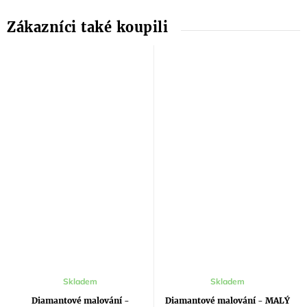
Průměrné
Skladem
Skladem
hodnocení
produktu
Diamantové malování -
Diamantové malování - MALÝ