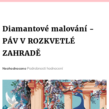
Diamantové malování -
PÁV V ROZKVETLÉ
ZAHRADĚ
Průměrné
Podrobnosti hodnocení
Neohodnoceno
hodnocení
produktu
je
0,0
z
5
hvězdiček.