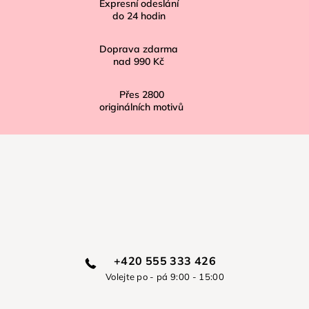
í
Expresní odeslání
do
24
hodin
Doprava zdarma
nad
990 Kč
Přes
2800
originálních motivů
+420 555 333 426
Volejte po - pá 9:00 - 15:00