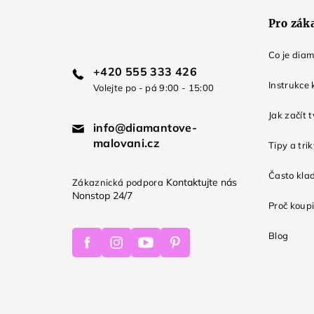
Pro zák
Co je dia
+420 555 333 426
Instrukce 
Volejte po - pá 9:00 - 15:00
Jak začít 
info@diamantove-
malovani.cz
Tipy a tri
Často kla
Kontaktujte nás
Zákaznická podpora
Nonstop 24/7
Proč koupi
Facebook
Instagram
Youtube
Pinterest
Blog