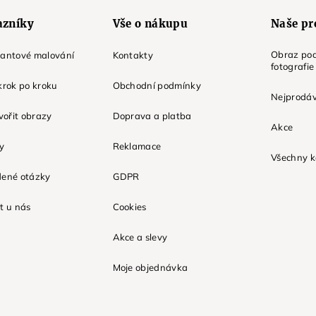
azníky
Vše o nákupu
Naše pr
Obraz pod
mantové malování
Kontakty
fotografie
krok po kroku
Obchodní podmínky
Nejprodáv
tvořit obrazy
Doprava a platba
Akce
ky
Reklamace
Všechny k
dené otázky
GDPR
t u nás
Cookies
Akce a slevy
Moje objednávka