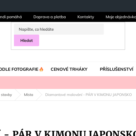
ndi pomáhá
Doprava a platba
Kontakty
Moje objednávk
Hledat
ODLE FOTOGRAFIE
CENOVÉ TRHÁKY
PŘÍSLUŠENSTVÍ
 stavby
Místa
Diamantové malování - PÁR V KIMONU JAPONSKO
í - PÁR V KIMONU JAPONSK