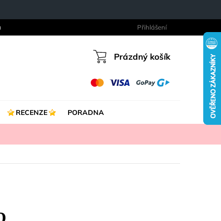
a
Přihlášení
Prázdný košík
Nákupní
košík
RECENZE
PORADNA
O