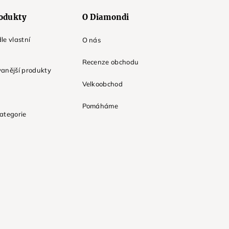
odukty
O Diamondi
le vlastní
O nás
Recenze obchodu
anější produkty
Velkoobchod
Pomáháme
ategorie