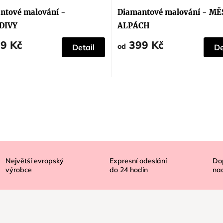
ntové malování -
Diamantové malování - MĚ
DIVY
ALPÁCH
9 Kč
399 Kč
od
Detail
De
Největší evropský
Expresní odeslání
Do
výrobce
do
24
hodin
na