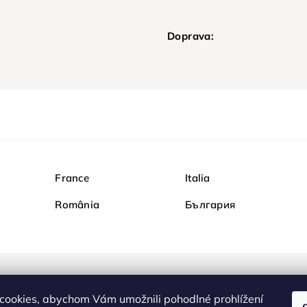
Doprava:
France
Italia
România
България
Nakupujte na Diamondi b
cookies, abychom Vám umožnili pohodlné prohlížení