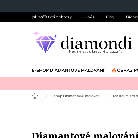
Přejít
na
obsah
Jak začít tvořit obrazy
O nás
Blog
Diamo
E-SHOP DIAMANTOVÉ MALOVÁNÍ
OBRAZ P
Domů
E-shop Diamantové malování
Města, místa a
Diamantové malován