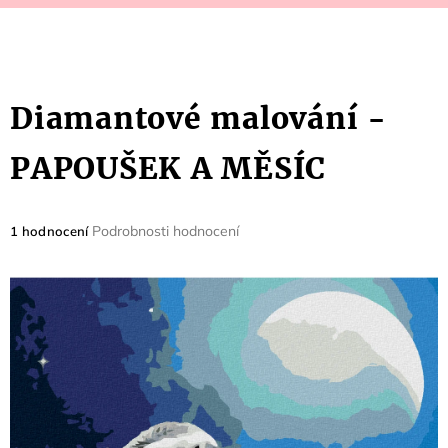
Diamantové malování -
PAPOUŠEK A MĚSÍC
Průměrné
Podrobnosti hodnocení
1 hodnocení
hodnocení
produktu
je
5,0
z
5
hvězdiček.