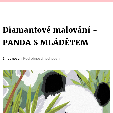
Diamantové malování -
PANDA S MLÁDĚTEM
Průměrné
Podrobnosti hodnocení
1 hodnocení
hodnocení
produktu
je
5,0
z
5
hvězdiček.