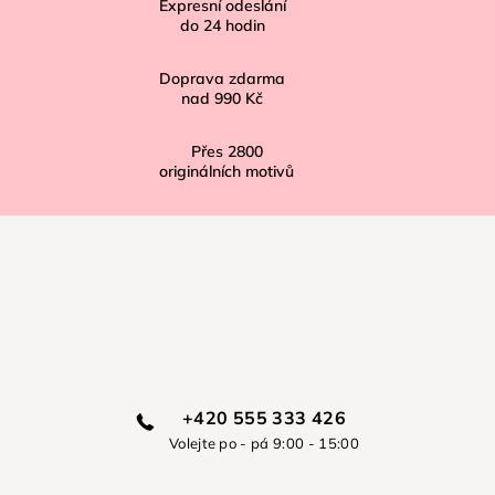
í
Expresní odeslání
do
24
hodin
Doprava zdarma
nad
990 Kč
Přes
2800
originálních motivů
+420 555 333 426
Volejte po - pá 9:00 - 15:00