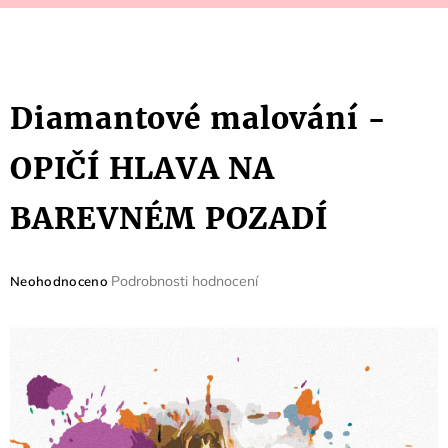
Diamantové malování -
OPIČÍ HLAVA NA
BAREVNÉM POZADÍ
Průměrné
Podrobnosti hodnocení
Neohodnoceno
hodnocení
produktu
je
0,0
z
5
hvězdiček.