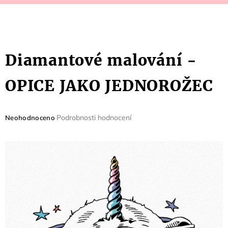
Diamantové malování -
OPICE JAKO JEDNOROŽEC
Průměrné
Podrobnosti hodnocení
Neohodnoceno
hodnocení
produktu
je
0,0
z
5
hvězdiček.