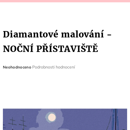
Diamantové malování -
NOČNÍ PŘÍSTAVIŠTĚ
Průměrné
Podrobnosti hodnocení
Neohodnoceno
hodnocení
produktu
je
0,0
z
5
hvězdiček.